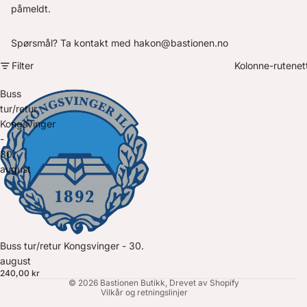
påmeldt.
Spørsmål? Ta kontakt med
hakon@bastionen.no
Filter
Kolonne-rutenet
Buss
tur/retur
Kongsvinger
-
30.
august
Buss tur/retur Kongsvinger - 30.
august
Personvernerklæring
240,00 kr
© 2026
Bastionen Butikk
, Drevet av Shopify
Vilkår og retningslinjer