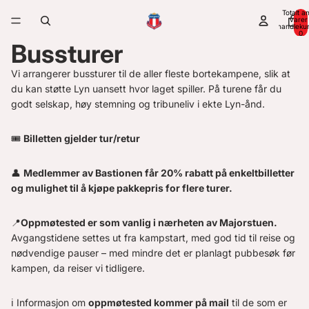
Totalt an
varer 
handleku
0
Bussturer
Vi arrangerer bussturer til de aller fleste bortekampene, slik at
du kan støtte Lyn uansett hvor laget spiller. På turene får du
godt selskap, høy stemning og tribuneliv i ekte Lyn-ånd.
🎟️
Billetten gjelder tur/retur
👤
Medlemmer av Bastionen får 20% rabatt på enkeltbilletter
og mulighet til å kjøpe pakkepris for flere turer.
📍
Oppmøtested er som vanlig i nærheten av Majorstuen.
Avgangstidene settes ut fra kampstart, med god tid til reise og
nødvendige pauser – med mindre det er planlagt pubbesøk før
kampen, da reiser vi tidligere.
ℹ️ Informasjon om
oppmøtested kommer på mail
til de som er